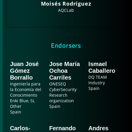
Moisés Rodríguez
AQCLab
Endorsers
Juan José
Jose María
Ismael
Gómez
Ochoa
Caballero
Borrallo
Carriles
DQ TEAM
Industry
Ingeniería para
ONESEQ
Spain
la Economía del
CyberSecurity
Conocimiento
Research
Enki Blue, SL
organization
Other
Spain
Spain
Carlos-
Fernando
Andres